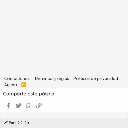
Contactanos
Términos y reglas
Politicas de privacidad
Ayuda
R
S
Comparte esta página
S
Facebook
Twitter
WhatsApp
Enlace
Park 2.2.12a