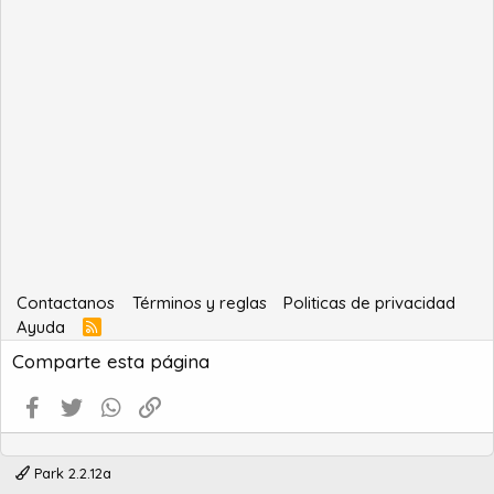
Contactanos
Términos y reglas
Politicas de privacidad
Ayuda
R
S
Comparte esta página
S
Facebook
Twitter
WhatsApp
Enlace
Park 2.2.12a