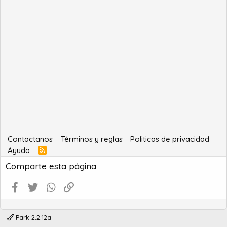
Contactanos
Términos y reglas
Politicas de privacidad
Ayuda
R
S
Comparte esta página
S
Facebook
Twitter
WhatsApp
Enlace
Park 2.2.12a