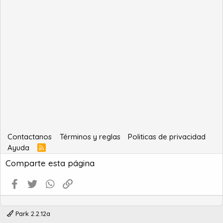
Contactanos
Términos y reglas
Politicas de privacidad
Ayuda
R
S
Comparte esta página
S
Facebook
Twitter
WhatsApp
Enlace
Park 2.2.12a