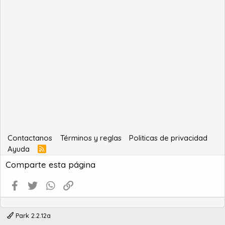
Contactanos
Términos y reglas
Politicas de privacidad
Ayuda
R
S
Comparte esta página
S
Facebook
Twitter
WhatsApp
Enlace
Park 2.2.12a