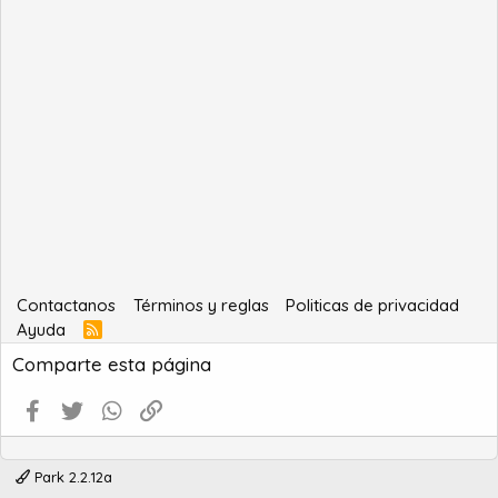
Contactanos
Términos y reglas
Politicas de privacidad
Ayuda
R
S
Comparte esta página
S
Facebook
Twitter
WhatsApp
Enlace
Park 2.2.12a