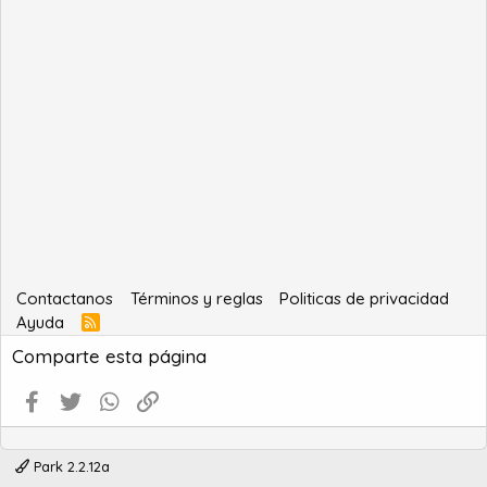
Contactanos
Términos y reglas
Politicas de privacidad
Ayuda
R
S
Comparte esta página
S
Facebook
Twitter
WhatsApp
Enlace
Park 2.2.12a