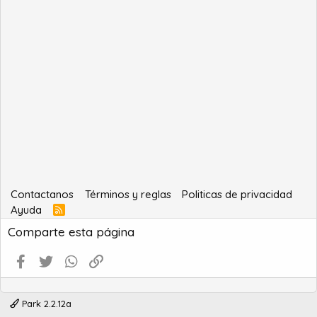
Contactanos
Términos y reglas
Politicas de privacidad
Ayuda
R
S
Comparte esta página
S
Facebook
Twitter
WhatsApp
Enlace
Park 2.2.12a