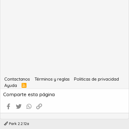
Contactanos
Términos y reglas
Politicas de privacidad
Ayuda
R
S
Comparte esta página
S
Facebook
Twitter
WhatsApp
Enlace
Park 2.2.12a