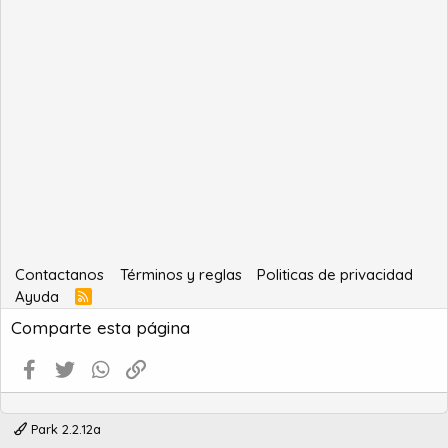
Contactanos
Términos y reglas
Politicas de privacidad
Ayuda
R
S
Comparte esta página
S
Facebook
Twitter
WhatsApp
Enlace
Park 2.2.12a