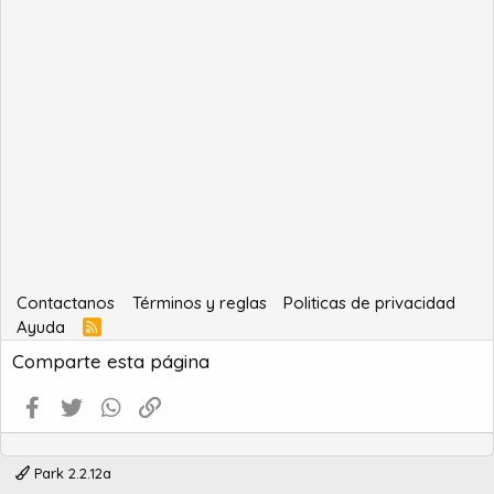
Contactanos
Términos y reglas
Politicas de privacidad
Ayuda
R
S
Comparte esta página
S
Facebook
Twitter
WhatsApp
Enlace
Park 2.2.12a