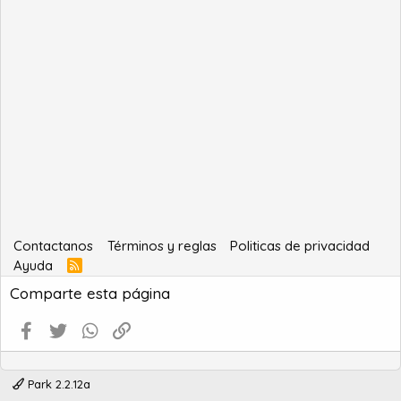
Contactanos
Términos y reglas
Politicas de privacidad
Ayuda
R
S
Comparte esta página
S
Facebook
Twitter
WhatsApp
Enlace
Park 2.2.12a