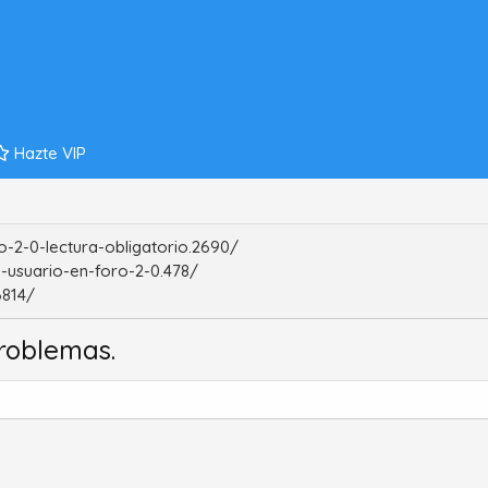
Hazte VIP
-2-0-lectura-obligatorio.2690/
-usuario-en-foro-2-0.478/
6814/
roblemas.