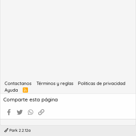
Contactanos
Términos y reglas
Politicas de privacidad
Ayuda
R
S
Comparte esta página
S
Facebook
Twitter
WhatsApp
Enlace
Park 2.2.12a