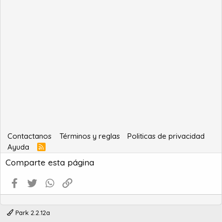
Contactanos
Términos y reglas
Politicas de privacidad
Ayuda
R
S
Comparte esta página
S
Facebook
Twitter
WhatsApp
Enlace
Park 2.2.12a