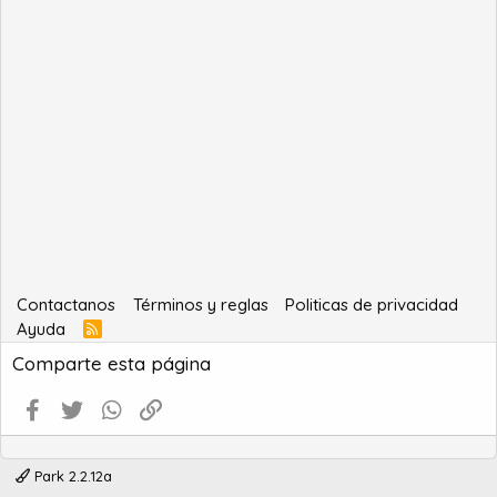
Contactanos
Términos y reglas
Politicas de privacidad
Ayuda
R
S
Comparte esta página
S
Facebook
Twitter
WhatsApp
Enlace
Park 2.2.12a