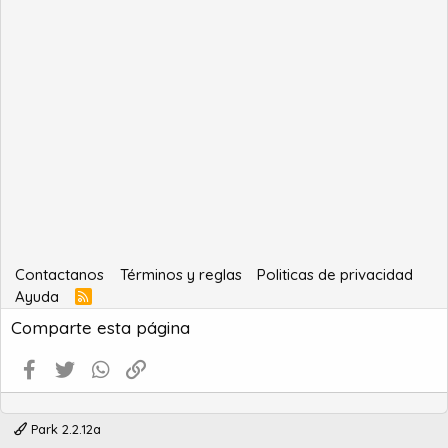
Contactanos
Términos y reglas
Politicas de privacidad
Ayuda
R
S
Comparte esta página
S
Facebook
Twitter
WhatsApp
Enlace
Park 2.2.12a