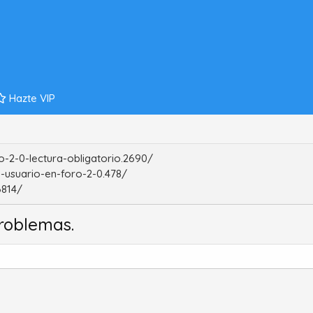
Hazte VIP
-2-0-lectura-obligatorio.2690/
-usuario-en-foro-2-0.478/
6814/
roblemas.