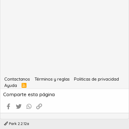
Contactanos
Términos y reglas
Politicas de privacidad
Ayuda
R
S
Comparte esta página
S
Facebook
Twitter
WhatsApp
Enlace
Park 2.2.12a