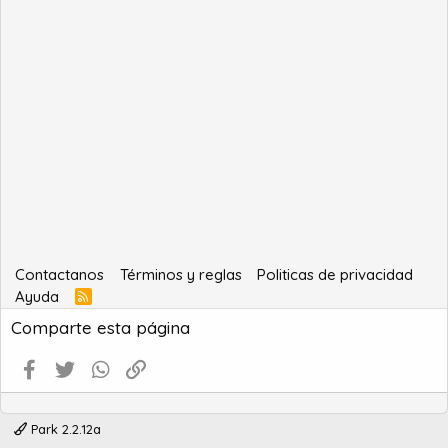
Contactanos
Términos y reglas
Politicas de privacidad
Ayuda
R
S
Comparte esta página
S
Facebook
Twitter
WhatsApp
Enlace
Park 2.2.12a