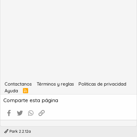
Contactanos
Términos y reglas
Politicas de privacidad
Ayuda
R
S
Comparte esta página
S
Facebook
Twitter
WhatsApp
Enlace
Park 2.2.12a