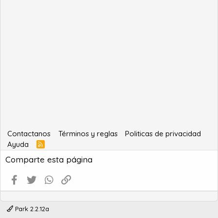
Contactanos
Términos y reglas
Politicas de privacidad
Ayuda
R
S
Comparte esta página
S
Facebook
Twitter
WhatsApp
Enlace
Park 2.2.12a