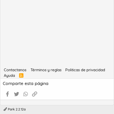
Contactanos
Términos y reglas
Politicas de privacidad
Ayuda
R
S
Comparte esta página
S
Facebook
Twitter
WhatsApp
Enlace
Park 2.2.12a