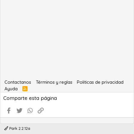
Contactanos
Términos y reglas
Politicas de privacidad
Ayuda
R
S
Comparte esta página
S
Facebook
Twitter
WhatsApp
Enlace
Park 2.2.12a