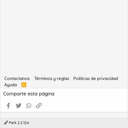
Contactanos
Términos y reglas
Politicas de privacidad
Ayuda
R
S
Comparte esta página
S
Facebook
Twitter
WhatsApp
Enlace
Park 2.2.12a