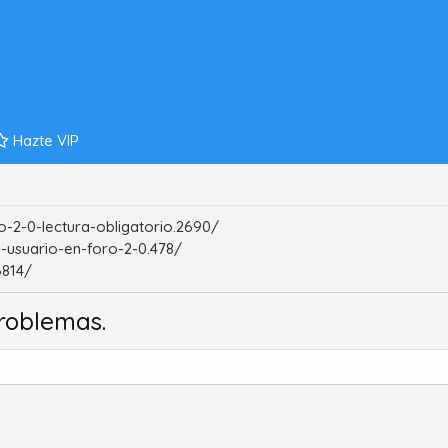
Hazte VIP
-2-0-lectura-obligatorio.2690/
-usuario-en-foro-2-0.478/
6814/
roblemas.