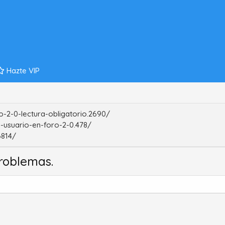
Hazte VIP
-2-0-lectura-obligatorio.2690/
-usuario-en-foro-2-0.478/
6814/
roblemas.