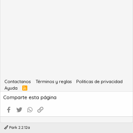
Contactanos
Términos y reglas
Politicas de privacidad
Ayuda
R
S
Comparte esta página
S
Facebook
Twitter
WhatsApp
Enlace
Park 2.2.12a