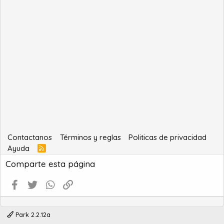
Contactanos
Términos y reglas
Politicas de privacidad
Ayuda
R
S
Comparte esta página
S
Facebook
Twitter
WhatsApp
Enlace
Park 2.2.12a