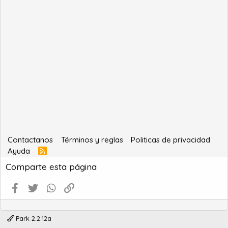
Contactanos
Términos y reglas
Politicas de privacidad
Ayuda
R
S
Comparte esta página
S
Facebook
Twitter
WhatsApp
Enlace
Park 2.2.12a