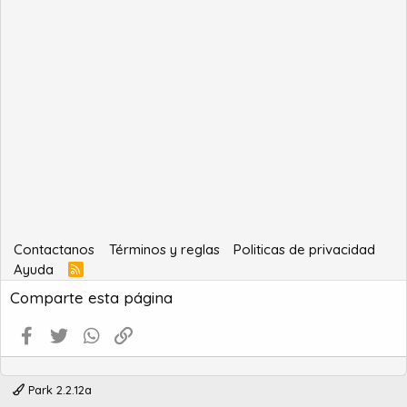
Contactanos
Términos y reglas
Politicas de privacidad
Ayuda
R
S
Comparte esta página
S
Facebook
Twitter
WhatsApp
Enlace
Park 2.2.12a