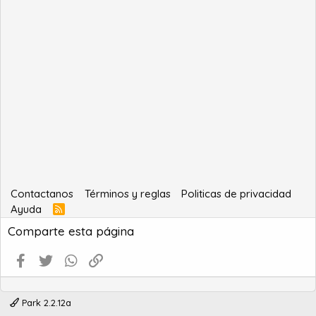
Contactanos
Términos y reglas
Politicas de privacidad
Ayuda
R
S
Comparte esta página
S
Facebook
Twitter
WhatsApp
Enlace
Park 2.2.12a