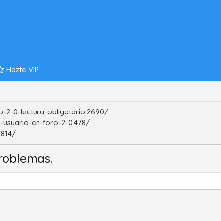
Hazte VIP
-2-0-lectura-obligatorio.2690/
-usuario-en-foro-2-0.478/
6814/
roblemas.