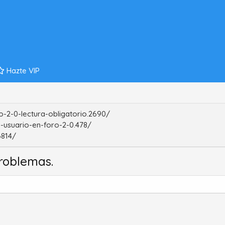
Hazte VIP
-2-0-lectura-obligatorio.2690/
-usuario-en-foro-2-0.478/
6814/
roblemas.