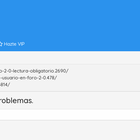
Hazte VIP
-2-0-lectura-obligatorio.2690/
-usuario-en-foro-2-0.478/
6814/
roblemas.