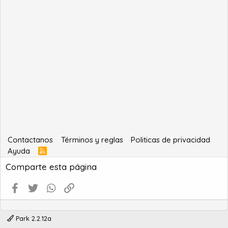
Contactanos
Términos y reglas
Politicas de privacidad
Ayuda
R
S
Comparte esta página
S
Facebook
Twitter
WhatsApp
Enlace
Park 2.2.12a