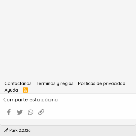
Contactanos
Términos y reglas
Politicas de privacidad
Ayuda
R
S
Comparte esta página
S
Facebook
Twitter
WhatsApp
Enlace
Park 2.2.12a