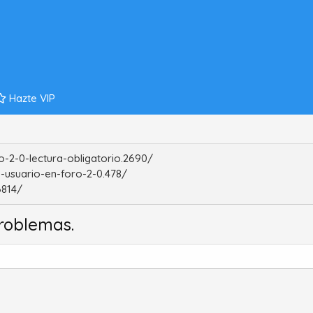
Hazte VIP
-2-0-lectura-obligatorio.2690/
-usuario-en-foro-2-0.478/
6814/
roblemas.