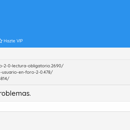
Hazte VIP
-2-0-lectura-obligatorio.2690/
-usuario-en-foro-2-0.478/
6814/
roblemas.