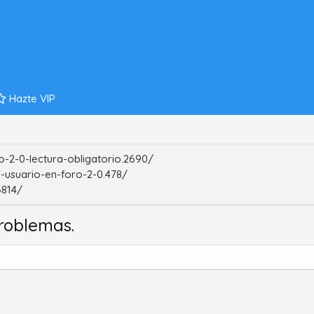
Hazte VIP
-2-0-lectura-obligatorio.2690/
-usuario-en-foro-2-0.478/
6814/
roblemas.