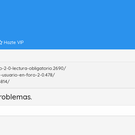
Hazte VIP
-2-0-lectura-obligatorio.2690/
-usuario-en-foro-2-0.478/
6814/
roblemas.