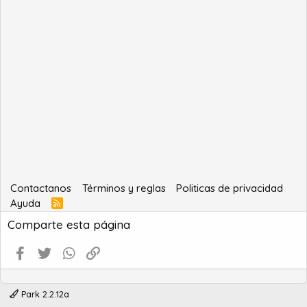
Contactanos
Términos y reglas
Politicas de privacidad
Ayuda
R
S
Comparte esta página
S
Facebook
Twitter
WhatsApp
Enlace
Park 2.2.12a