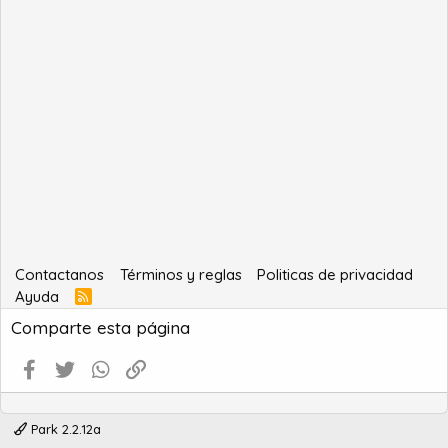
Contactanos
Términos y reglas
Politicas de privacidad
Ayuda
R
S
Comparte esta página
S
Facebook
Twitter
WhatsApp
Enlace
Park 2.2.12a