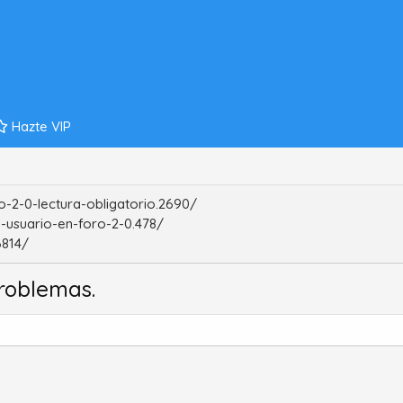
Hazte VIP
-2-0-lectura-obligatorio.2690/
-usuario-en-foro-2-0.478/
6814/
roblemas.