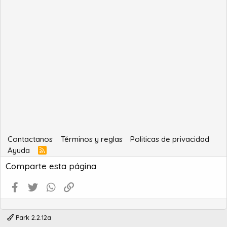
Contactanos
Términos y reglas
Politicas de privacidad
Ayuda
R
S
Comparte esta página
S
Facebook
Twitter
WhatsApp
Enlace
Park 2.2.12a