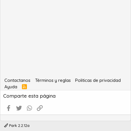
Contactanos
Términos y reglas
Politicas de privacidad
Ayuda
R
S
Comparte esta página
S
Facebook
Twitter
WhatsApp
Enlace
Park 2.2.12a