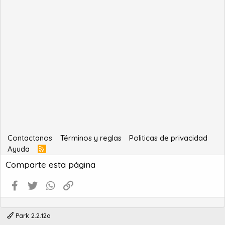
Contactanos
Términos y reglas
Politicas de privacidad
Ayuda
R
S
Comparte esta página
S
Facebook
Twitter
WhatsApp
Enlace
Park 2.2.12a