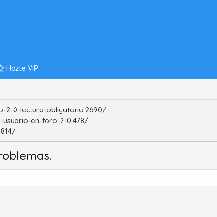
Hazte VIP
-2-0-lectura-obligatorio.2690/
-usuario-en-foro-2-0.478/
6814/
roblemas.