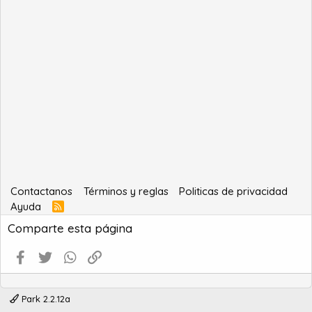
Contactanos
Términos y reglas
Politicas de privacidad
Ayuda
R
S
Comparte esta página
S
Facebook
Twitter
WhatsApp
Enlace
Park 2.2.12a