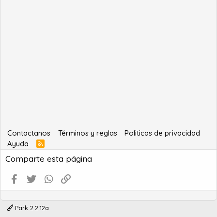
Contactanos
Términos y reglas
Politicas de privacidad
Ayuda
R
S
Comparte esta página
S
Facebook
Twitter
WhatsApp
Enlace
Park 2.2.12a